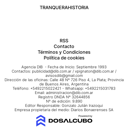
TRANQUERA
HISTORIA
RSS
Contacto
Términos y Condiciones
Política de cookies
Agencia DIB - Fecha de Inicio: Septiembre 1993
Contactos:
publicidad@dib.com.ar
/
vpignaton@dib.com.ar
/
avisosdib@gmail.com
Dirección de las oficinas: Calle 48 Nº 726 Piso 4, La Plata; Provincia
de Buenos Aires, Argentina
Teléfono: +5492215022421 - Whatsapp: +5492215031783
Email:
administracion@dib.com.ar
Registro DNDA Nº 32644856
Nº de edición: 9.890
Editor Responsable: Gonzalo Julián Irazoqui
Empresa propietaria del medio: Diarios Bonaerenses SA