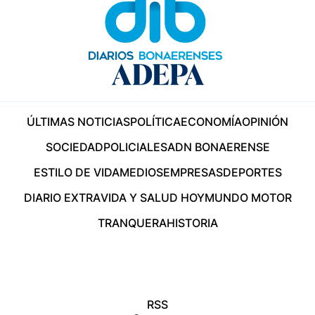
ÚLTIMAS NOTICIAS
POLÍTICA
ECONOMÍA
OPINIÓN
SOCIEDAD
POLICIALES
ADN BONAERENSE
ESTILO DE VIDA
MEDIOS
EMPRESAS
DEPORTES
DIARIO EXTRA
VIDA Y SALUD HOY
MUNDO MOTOR
TRANQUERA
HISTORIA
RSS