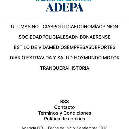
ÚLTIMAS NOTICIAS
POLÍTICA
ECONOMÍA
OPINIÓN
SOCIEDAD
POLICIALES
ADN BONAERENSE
ESTILO DE VIDA
MEDIOS
EMPRESAS
DEPORTES
DIARIO EXTRA
VIDA Y SALUD HOY
MUNDO MOTOR
TRANQUERA
HISTORIA
RSS
Contacto
Términos y Condiciones
Política de cookies
Agencia DIB - Fecha de Inicio: Septiembre 1993