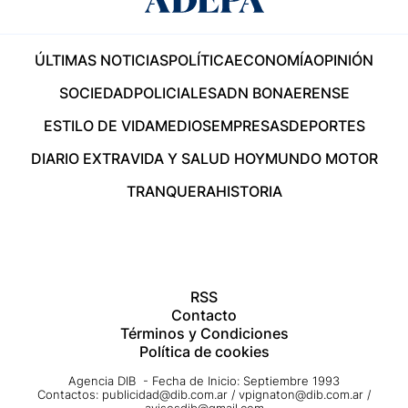
ÚLTIMAS NOTICIAS
POLÍTICA
ECONOMÍA
OPINIÓN
SOCIEDAD
POLICIALES
ADN BONAERENSE
ESTILO DE VIDA
MEDIOS
EMPRESAS
DEPORTES
DIARIO EXTRA
VIDA Y SALUD HOY
MUNDO MOTOR
TRANQUERA
HISTORIA
RSS
Contacto
Términos y Condiciones
Política de cookies
Agencia DIB - Fecha de Inicio: Septiembre 1993
Contactos:
publicidad@dib.com.ar
/
vpignaton@dib.com.ar
/