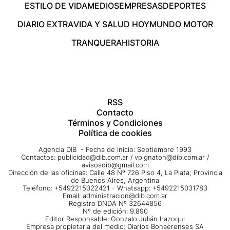
ESTILO DE VIDA
MEDIOS
EMPRESAS
DEPORTES
DIARIO EXTRA
VIDA Y SALUD HOY
MUNDO MOTOR
TRANQUERA
HISTORIA
RSS
Contacto
Términos y Condiciones
Política de cookies
Agencia DIB - Fecha de Inicio: Septiembre 1993
Contactos:
publicidad@dib.com.ar
/
vpignaton@dib.com.ar
/
avisosdib@gmail.com
Dirección de las oficinas: Calle 48 Nº 726 Piso 4, La Plata; Provincia
de Buenos Aires, Argentina
Teléfono: +5492215022421 - Whatsapp: +5492215031783
Email:
administracion@dib.com.ar
Registro DNDA Nº 32644856
Nº de edición: 9.890
Editor Responsable: Gonzalo Julián Irazoqui
Empresa propietaria del medio: Diarios Bonaerenses SA