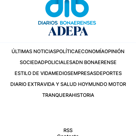
ÚLTIMAS NOTICIAS
POLÍTICA
ECONOMÍA
OPINIÓN
SOCIEDAD
POLICIALES
ADN BONAERENSE
ESTILO DE VIDA
MEDIOS
EMPRESAS
DEPORTES
DIARIO EXTRA
VIDA Y SALUD HOY
MUNDO MOTOR
TRANQUERA
HISTORIA
RSS