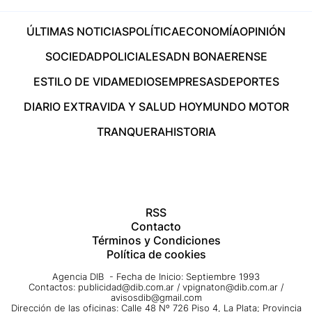
ÚLTIMAS NOTICIAS
POLÍTICA
ECONOMÍA
OPINIÓN
SOCIEDAD
POLICIALES
ADN BONAERENSE
ESTILO DE VIDA
MEDIOS
EMPRESAS
DEPORTES
DIARIO EXTRA
VIDA Y SALUD HOY
MUNDO MOTOR
TRANQUERA
HISTORIA
RSS
Contacto
Términos y Condiciones
Política de cookies
Agencia DIB - Fecha de Inicio: Septiembre 1993
Contactos:
publicidad@dib.com.ar
/
vpignaton@dib.com.ar
/
avisosdib@gmail.com
Dirección de las oficinas: Calle 48 Nº 726 Piso 4, La Plata; Provincia