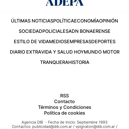
ÚLTIMAS NOTICIAS
POLÍTICA
ECONOMÍA
OPINIÓN
SOCIEDAD
POLICIALES
ADN BONAERENSE
ESTILO DE VIDA
MEDIOS
EMPRESAS
DEPORTES
DIARIO EXTRA
VIDA Y SALUD HOY
MUNDO MOTOR
TRANQUERA
HISTORIA
RSS
Contacto
Términos y Condiciones
Política de cookies
Agencia DIB - Fecha de Inicio: Septiembre 1993
Contactos:
publicidad@dib.com.ar
/
vpignaton@dib.com.ar
/