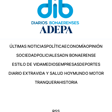
ÚLTIMAS NOTICIAS
POLÍTICA
ECONOMÍA
OPINIÓN
SOCIEDAD
POLICIALES
ADN BONAERENSE
ESTILO DE VIDA
MEDIOS
EMPRESAS
DEPORTES
DIARIO EXTRA
VIDA Y SALUD HOY
MUNDO MOTOR
TRANQUERA
HISTORIA
RSS