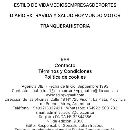
ESTILO DE VIDA
MEDIOS
EMPRESAS
DEPORTES
DIARIO EXTRA
VIDA Y SALUD HOY
MUNDO MOTOR
TRANQUERA
HISTORIA
RSS
Contacto
Términos y Condiciones
Política de cookies
Agencia DIB - Fecha de Inicio: Septiembre 1993
Contactos:
publicidad@dib.com.ar
/
vpignaton@dib.com.ar
/
avisosdib@gmail.com
Dirección de las oficinas: Calle 48 Nº 726 Piso 4, La Plata; Provincia
de Buenos Aires, Argentina
Teléfono: +5492215022421 - Whatsapp: +5492215031783
Email:
administracion@dib.com.ar
Registro DNDA Nº 32644856
Nº de edición: 9.890
Editor Responsable: Gonzalo Julián Irazoqui
Empresa propietaria del medio: Diarios Bonaerenses SA