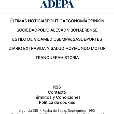
ÚLTIMAS NOTICIAS
POLÍTICA
ECONOMÍA
OPINIÓN
SOCIEDAD
POLICIALES
ADN BONAERENSE
ESTILO DE VIDA
MEDIOS
EMPRESAS
DEPORTES
DIARIO EXTRA
VIDA Y SALUD HOY
MUNDO MOTOR
TRANQUERA
HISTORIA
RSS
Contacto
Términos y Condiciones
Política de cookies
Agencia DIB - Fecha de Inicio: Septiembre 1993