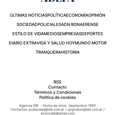
ÚLTIMAS NOTICIAS
POLÍTICA
ECONOMÍA
OPINIÓN
SOCIEDAD
POLICIALES
ADN BONAERENSE
ESTILO DE VIDA
MEDIOS
EMPRESAS
DEPORTES
DIARIO EXTRA
VIDA Y SALUD HOY
MUNDO MOTOR
TRANQUERA
HISTORIA
RSS
Contacto
Términos y Condiciones
Política de cookies
Agencia DIB - Fecha de Inicio: Septiembre 1993
Contactos:
publicidad@dib.com.ar
/
vpignaton@dib.com.ar
/
avisosdib@gmail.com