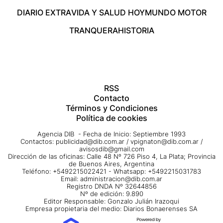
DIARIO EXTRA
VIDA Y SALUD HOY
MUNDO MOTOR
TRANQUERA
HISTORIA
RSS
Contacto
Términos y Condiciones
Política de cookies
Agencia DIB - Fecha de Inicio: Septiembre 1993
Contactos:
publicidad@dib.com.ar
/
vpignaton@dib.com.ar
/
avisosdib@gmail.com
Dirección de las oficinas: Calle 48 Nº 726 Piso 4, La Plata; Provincia
de Buenos Aires, Argentina
Teléfono: +5492215022421 - Whatsapp: +5492215031783
Email:
administracion@dib.com.ar
Registro DNDA Nº 32644856
Nº de edición: 9.890
Editor Responsable: Gonzalo Julián Irazoqui
Empresa propietaria del medio: Diarios Bonaerenses SA