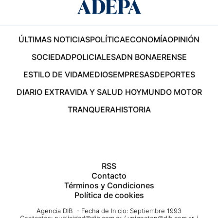
ÚLTIMAS NOTICIAS
POLÍTICA
ECONOMÍA
OPINIÓN
SOCIEDAD
POLICIALES
ADN BONAERENSE
ESTILO DE VIDA
MEDIOS
EMPRESAS
DEPORTES
DIARIO EXTRA
VIDA Y SALUD HOY
MUNDO MOTOR
TRANQUERA
HISTORIA
RSS
Contacto
Términos y Condiciones
Política de cookies
Agencia DIB - Fecha de Inicio: Septiembre 1993