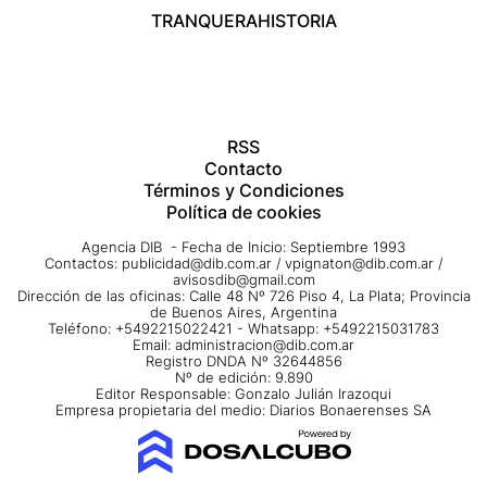
TRANQUERA
HISTORIA
RSS
Contacto
Términos y Condiciones
Política de cookies
Agencia DIB - Fecha de Inicio: Septiembre 1993
Contactos:
publicidad@dib.com.ar
/
vpignaton@dib.com.ar
/
avisosdib@gmail.com
Dirección de las oficinas: Calle 48 Nº 726 Piso 4, La Plata; Provincia
de Buenos Aires, Argentina
Teléfono: +5492215022421 - Whatsapp: +5492215031783
Email:
administracion@dib.com.ar
Registro DNDA Nº 32644856
Nº de edición: 9.890
Editor Responsable: Gonzalo Julián Irazoqui
Empresa propietaria del medio: Diarios Bonaerenses SA