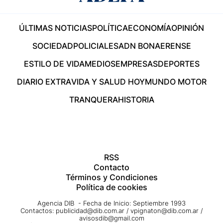
ÚLTIMAS NOTICIAS
POLÍTICA
ECONOMÍA
OPINIÓN
SOCIEDAD
POLICIALES
ADN BONAERENSE
ESTILO DE VIDA
MEDIOS
EMPRESAS
DEPORTES
DIARIO EXTRA
VIDA Y SALUD HOY
MUNDO MOTOR
TRANQUERA
HISTORIA
RSS
Contacto
Términos y Condiciones
Política de cookies
Agencia DIB - Fecha de Inicio: Septiembre 1993
Contactos:
publicidad@dib.com.ar
/
vpignaton@dib.com.ar
/
avisosdib@gmail.com