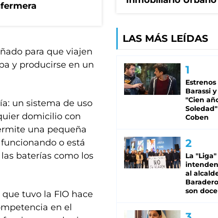
Inmobiliario Urbano
nfermera
LAS MÁS LEÍDAS
eñado para que viajen
pa y producirse en un
Estrenos
Barassi y
"Cien añ
ría: un sistema de uso
Soledad"
quier domicilio con
Coben
 permite una pequeña
 funcionando o está
 las baterías como los
La "Liga"
intende
al alcald
Baradero
son doce
a que tuvo la FIO hace
ompetencia en el