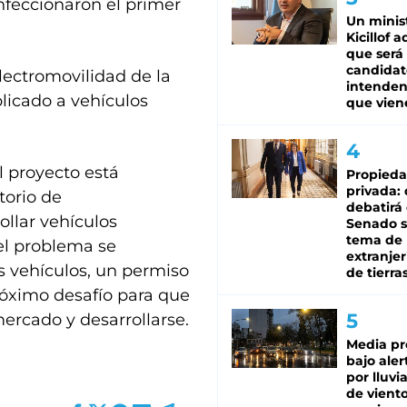
onfeccionaron el primer
Un minis
Kicillof 
que será
candidat
electromovilidad de la
intenden
licado a vehículos
que vien
 proyecto está
Propied
privada:
torio de
debatirá 
ollar vehículos
Senado s
tema de 
el problema se
extranjer
s vehículos, un permiso
de tierra
próximo desafío para que
ercado y desarrollarse.
Media pr
bajo aler
por lluvi
de viento