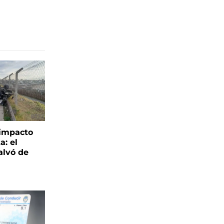
 impacto
a: el
alvó de