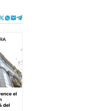
ORA
ence el
n
4 del