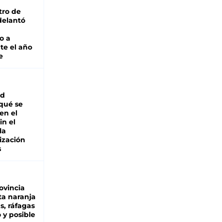
tro de
adelantó
o a
te el año
e
ad
 qué se
en el
in el
la
ización
s
ovincia
ta naranja
as, ráfagas
 y posible