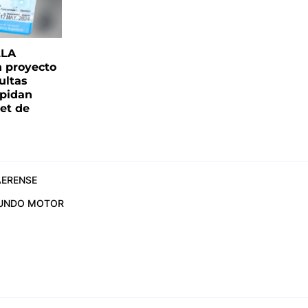
LLA
n proyecto
ultas
pidan
net de
ERENSE
UNDO MOTOR