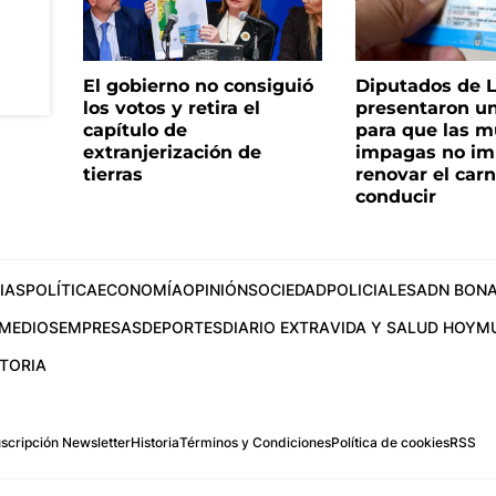
El gobierno no consiguió
Diputados de 
los votos y retira el
presentaron u
capítulo de
para que las m
extranjerización de
impagas no im
tierras
renovar el car
conducir
IAS
POLÍTICA
ECONOMÍA
OPINIÓN
SOCIEDAD
POLICIALES
ADN BONA
MEDIOS
EMPRESAS
DEPORTES
DIARIO EXTRA
VIDA Y SALUD HOY
M
STORIA
scripción Newsletter
Historia
Términos y Condiciones
Política de cookies
RSS