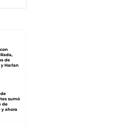
 con
 Rada,
os de
 y Harlan
 de
ntes sumó
e de
 y ahora