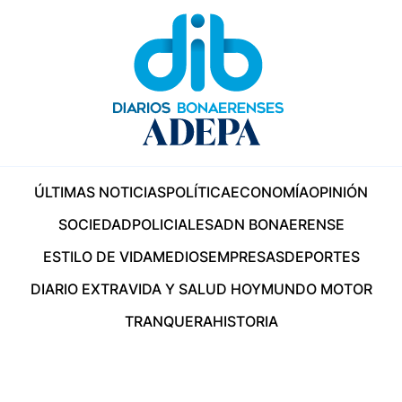
ÚLTIMAS NOTICIAS
POLÍTICA
ECONOMÍA
OPINIÓN
SOCIEDAD
POLICIALES
ADN BONAERENSE
ESTILO DE VIDA
MEDIOS
EMPRESAS
DEPORTES
DIARIO EXTRA
VIDA Y SALUD HOY
MUNDO MOTOR
TRANQUERA
HISTORIA