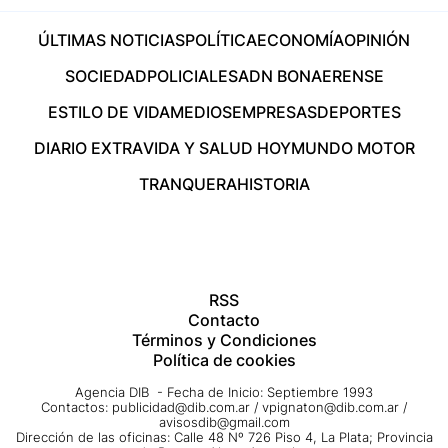
ÚLTIMAS NOTICIAS
POLÍTICA
ECONOMÍA
OPINIÓN
SOCIEDAD
POLICIALES
ADN BONAERENSE
ESTILO DE VIDA
MEDIOS
EMPRESAS
DEPORTES
DIARIO EXTRA
VIDA Y SALUD HOY
MUNDO MOTOR
TRANQUERA
HISTORIA
RSS
Contacto
Términos y Condiciones
Política de cookies
Agencia DIB - Fecha de Inicio: Septiembre 1993
Contactos:
publicidad@dib.com.ar
/
vpignaton@dib.com.ar
/
avisosdib@gmail.com
Dirección de las oficinas: Calle 48 Nº 726 Piso 4, La Plata; Provincia