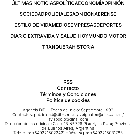
ÚLTIMAS NOTICIAS
POLÍTICA
ECONOMÍA
OPINIÓN
SOCIEDAD
POLICIALES
ADN BONAERENSE
ESTILO DE VIDA
MEDIOS
EMPRESAS
DEPORTES
DIARIO EXTRA
VIDA Y SALUD HOY
MUNDO MOTOR
TRANQUERA
HISTORIA
RSS
Contacto
Términos y Condiciones
Política de cookies
Agencia DIB - Fecha de Inicio: Septiembre 1993
Contactos:
publicidad@dib.com.ar
/
vpignaton@dib.com.ar
/
avisosdib@gmail.com
Dirección de las oficinas: Calle 48 Nº 726 Piso 4, La Plata; Provincia
de Buenos Aires, Argentina
Teléfono: +5492215022421 - Whatsapp: +5492215031783