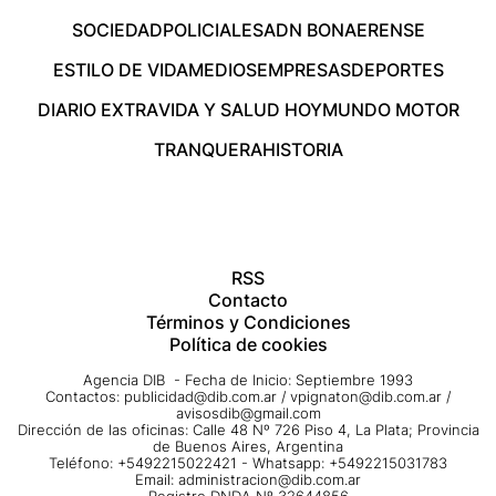
SOCIEDAD
POLICIALES
ADN BONAERENSE
ESTILO DE VIDA
MEDIOS
EMPRESAS
DEPORTES
DIARIO EXTRA
VIDA Y SALUD HOY
MUNDO MOTOR
TRANQUERA
HISTORIA
RSS
Contacto
Términos y Condiciones
Política de cookies
Agencia DIB - Fecha de Inicio: Septiembre 1993
Contactos:
publicidad@dib.com.ar
/
vpignaton@dib.com.ar
/
avisosdib@gmail.com
Dirección de las oficinas: Calle 48 Nº 726 Piso 4, La Plata; Provincia
de Buenos Aires, Argentina
Teléfono: +5492215022421 - Whatsapp: +5492215031783
Email:
administracion@dib.com.ar
Registro DNDA Nº 32644856