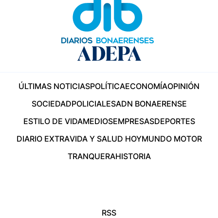
ÚLTIMAS NOTICIAS
POLÍTICA
ECONOMÍA
OPINIÓN
SOCIEDAD
POLICIALES
ADN BONAERENSE
ESTILO DE VIDA
MEDIOS
EMPRESAS
DEPORTES
DIARIO EXTRA
VIDA Y SALUD HOY
MUNDO MOTOR
TRANQUERA
HISTORIA
RSS