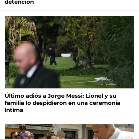
detención
Último adiós a Jorge Messi: Lionel y su
familia lo despidieron en una ceremonia
íntima