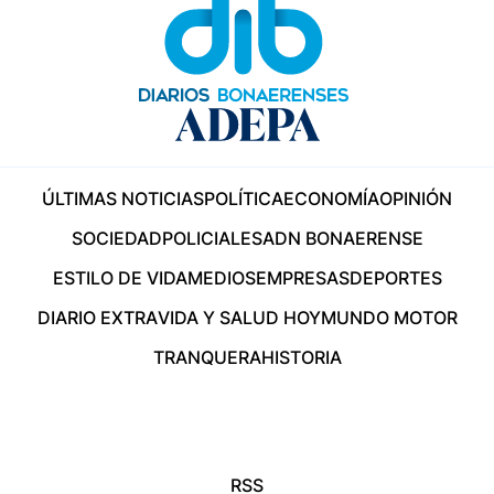
ÚLTIMAS NOTICIAS
POLÍTICA
ECONOMÍA
OPINIÓN
SOCIEDAD
POLICIALES
ADN BONAERENSE
ESTILO DE VIDA
MEDIOS
EMPRESAS
DEPORTES
DIARIO EXTRA
VIDA Y SALUD HOY
MUNDO MOTOR
TRANQUERA
HISTORIA
RSS