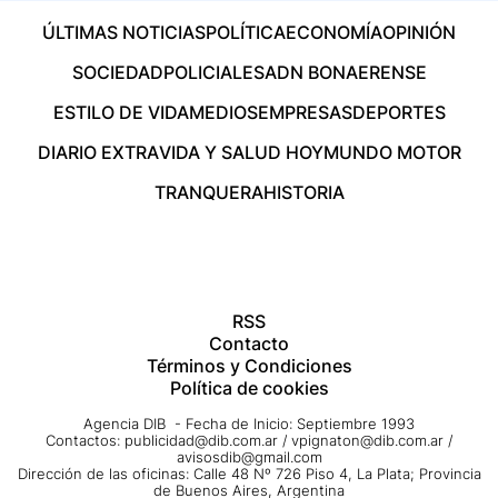
ÚLTIMAS NOTICIAS
POLÍTICA
ECONOMÍA
OPINIÓN
SOCIEDAD
POLICIALES
ADN BONAERENSE
ESTILO DE VIDA
MEDIOS
EMPRESAS
DEPORTES
DIARIO EXTRA
VIDA Y SALUD HOY
MUNDO MOTOR
TRANQUERA
HISTORIA
RSS
Contacto
Términos y Condiciones
Política de cookies
Agencia DIB - Fecha de Inicio: Septiembre 1993
Contactos:
publicidad@dib.com.ar
/
vpignaton@dib.com.ar
/
avisosdib@gmail.com
Dirección de las oficinas: Calle 48 Nº 726 Piso 4, La Plata; Provincia
de Buenos Aires, Argentina