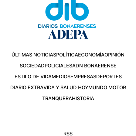
ÚLTIMAS NOTICIAS
POLÍTICA
ECONOMÍA
OPINIÓN
SOCIEDAD
POLICIALES
ADN BONAERENSE
ESTILO DE VIDA
MEDIOS
EMPRESAS
DEPORTES
DIARIO EXTRA
VIDA Y SALUD HOY
MUNDO MOTOR
TRANQUERA
HISTORIA
RSS