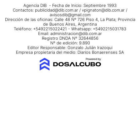
Agencia DIB - Fecha de Inicio: Septiembre 1993
Contactos:
publicidad@dib.com.ar
/
vpignaton@dib.com.ar
/
avisosdib@gmail.com
Dirección de las oficinas: Calle 48 Nº 726 Piso 4, La Plata; Provincia
de Buenos Aires, Argentina
Teléfono: +5492215022421 - Whatsapp: +5492215031783
Email:
administracion@dib.com.ar
Registro DNDA Nº 32644856
Nº de edición: 9.890
Editor Responsable: Gonzalo Julián Irazoqui
Empresa propietaria del medio: Diarios Bonaerenses SA