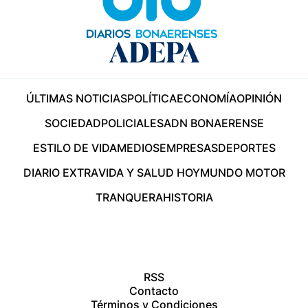
ÚLTIMAS NOTICIAS
POLÍTICA
ECONOMÍA
OPINIÓN
SOCIEDAD
POLICIALES
ADN BONAERENSE
ESTILO DE VIDA
MEDIOS
EMPRESAS
DEPORTES
DIARIO EXTRA
VIDA Y SALUD HOY
MUNDO MOTOR
TRANQUERA
HISTORIA
RSS
Contacto
Términos y Condiciones