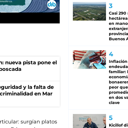
Casi 290 
hectárea
en mano
extranjer
provinci
Buenos A
Inflación
: nueva pista pone el
endeuda
mboscada
familiar: 
economí
bonaeren
guridad y la falta de
peor que
promedio
 criminalidad en Mar
en dos va
clave
ticular: surgían platos
Kicillof d