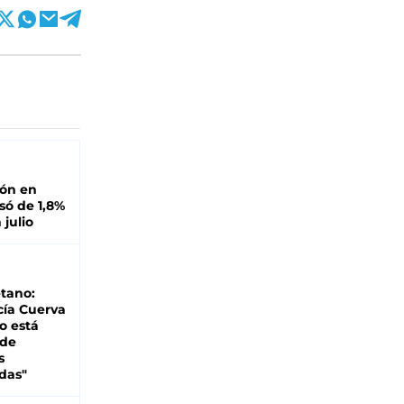
ión en
ó de 1,8%
 julio
tano:
cía Cuerva
o está
 de
s
das"