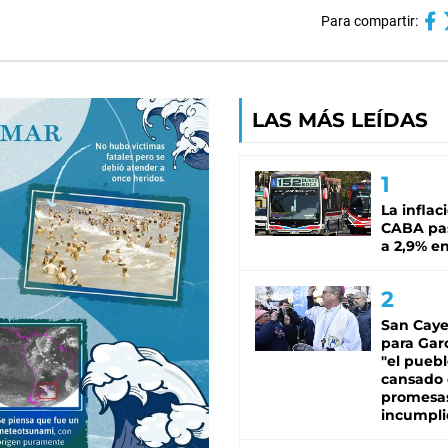
Para compartir:
LAS MÁS LEÍDAS
La inflac
CABA pas
a 2,9% en
San Caye
para Gar
"el puebl
cansado
promesa
incumpli