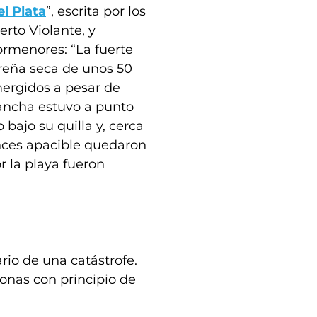
l Plata
”, escrita por los
rto Violante, y
ormenores: “La fuerte
ereña seca de unos 50
ergidos a pesar de
ancha estuvo a punto
bajo su quilla y, cerca
onces apacible quedaron
r la playa fueron
rio de una catástrofe.
onas con principio de