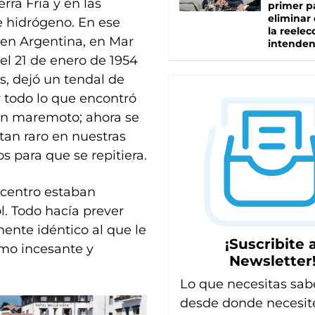
rra Fría y en las
primer p
eliminar 
e hidrógeno. En ese
la reelec
 en Argentina, en Mar
intenden
el 21 de enero de 1954
s, dejó un tendal de
ar todo lo que encontró
un maremoto; ahora se
an raro en nuestras
s para que se repitiera.
 centro estaban
l. Todo hacía prever
mente idéntico al que le
¡Suscribite a
tmo incesante y
Newsletter
Lo que necesitas sab
desde donde necesit