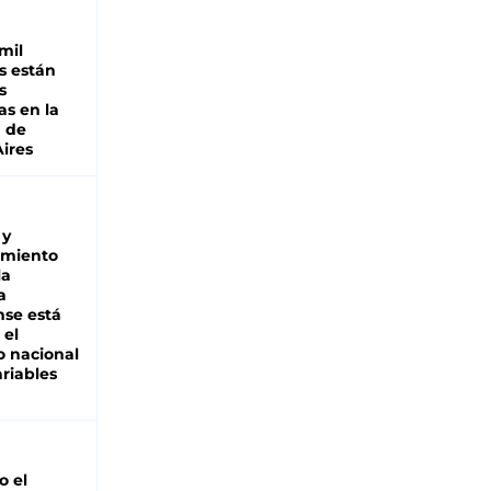
mil
s están
s
as en la
a de
ires
 y
miento
la
a
se está
 el
 nacional
riables
io el