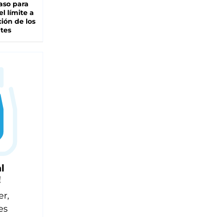
aso para
el límite a
ción de los
tes
l
!
er,
es