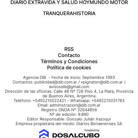
DIARIO EXTRA
VIDA Y SALUD HOY
MUNDO MOTOR
TRANQUERA
HISTORIA
RSS
Contacto
Términos y Condiciones
Política de cookies
Agencia DIB - Fecha de Inicio: Septiembre 1993
Contactos:
publicidad@dib.com.ar
/
vpignaton@dib.com.ar
/
avisosdib@gmail.com
Dirección de las oficinas: Calle 48 Nº 726 Piso 4, La Plata; Provincia
de Buenos Aires, Argentina
Teléfono: +5492215022421 - Whatsapp: +5492215031783
Email:
administracion@dib.com.ar
Registro DNDA Nº 32644856
Nº de edición: 9.890
Editor Responsable: Gonzalo Julián Irazoqui
Empresa propietaria del medio: Diarios Bonaerenses SA