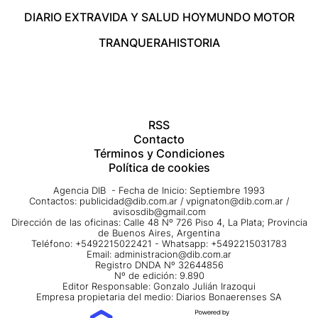
DIARIO EXTRA
VIDA Y SALUD HOY
MUNDO MOTOR
TRANQUERA
HISTORIA
RSS
Contacto
Términos y Condiciones
Política de cookies
Agencia DIB - Fecha de Inicio: Septiembre 1993
Contactos:
publicidad@dib.com.ar
/
vpignaton@dib.com.ar
/
avisosdib@gmail.com
Dirección de las oficinas: Calle 48 Nº 726 Piso 4, La Plata; Provincia
de Buenos Aires, Argentina
Teléfono: +5492215022421 - Whatsapp: +5492215031783
Email:
administracion@dib.com.ar
Registro DNDA Nº 32644856
Nº de edición: 9.890
Editor Responsable: Gonzalo Julián Irazoqui
Empresa propietaria del medio: Diarios Bonaerenses SA