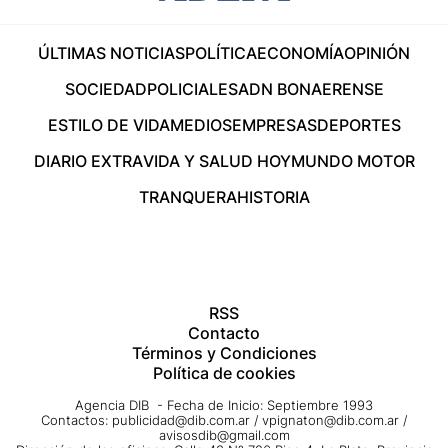
ÚLTIMAS NOTICIAS
POLÍTICA
ECONOMÍA
OPINIÓN
SOCIEDAD
POLICIALES
ADN BONAERENSE
ESTILO DE VIDA
MEDIOS
EMPRESAS
DEPORTES
DIARIO EXTRA
VIDA Y SALUD HOY
MUNDO MOTOR
TRANQUERA
HISTORIA
RSS
Contacto
Términos y Condiciones
Política de cookies
Agencia DIB - Fecha de Inicio: Septiembre 1993
Contactos:
publicidad@dib.com.ar
/
vpignaton@dib.com.ar
/
avisosdib@gmail.com