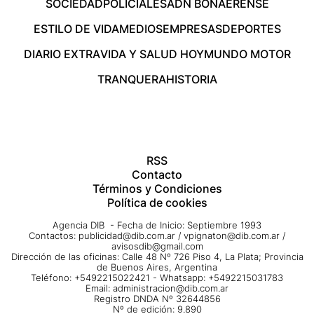
SOCIEDAD
POLICIALES
ADN BONAERENSE
ESTILO DE VIDA
MEDIOS
EMPRESAS
DEPORTES
DIARIO EXTRA
VIDA Y SALUD HOY
MUNDO MOTOR
TRANQUERA
HISTORIA
RSS
Contacto
Términos y Condiciones
Política de cookies
Agencia DIB - Fecha de Inicio: Septiembre 1993
Contactos:
publicidad@dib.com.ar
/
vpignaton@dib.com.ar
/
avisosdib@gmail.com
Dirección de las oficinas: Calle 48 Nº 726 Piso 4, La Plata; Provincia
de Buenos Aires, Argentina
Teléfono: +5492215022421 - Whatsapp: +5492215031783
Email:
administracion@dib.com.ar
Registro DNDA Nº 32644856
Nº de edición: 9.890