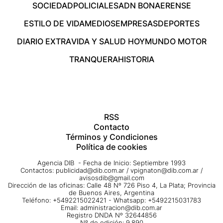
SOCIEDAD
POLICIALES
ADN BONAERENSE
ESTILO DE VIDA
MEDIOS
EMPRESAS
DEPORTES
DIARIO EXTRA
VIDA Y SALUD HOY
MUNDO MOTOR
TRANQUERA
HISTORIA
RSS
Contacto
Términos y Condiciones
Política de cookies
Agencia DIB - Fecha de Inicio: Septiembre 1993
Contactos:
publicidad@dib.com.ar
/
vpignaton@dib.com.ar
/
avisosdib@gmail.com
Dirección de las oficinas: Calle 48 Nº 726 Piso 4, La Plata; Provincia
de Buenos Aires, Argentina
Teléfono: +5492215022421 - Whatsapp: +5492215031783
Email:
administracion@dib.com.ar
Registro DNDA Nº 32644856
Nº de edición: 9.890