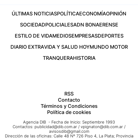
ÚLTIMAS NOTICIAS
POLÍTICA
ECONOMÍA
OPINIÓN
SOCIEDAD
POLICIALES
ADN BONAERENSE
ESTILO DE VIDA
MEDIOS
EMPRESAS
DEPORTES
DIARIO EXTRA
VIDA Y SALUD HOY
MUNDO MOTOR
TRANQUERA
HISTORIA
RSS
Contacto
Términos y Condiciones
Política de cookies
Agencia DIB - Fecha de Inicio: Septiembre 1993
Contactos:
publicidad@dib.com.ar
/
vpignaton@dib.com.ar
/
avisosdib@gmail.com
Dirección de las oficinas: Calle 48 Nº 726 Piso 4, La Plata; Provincia