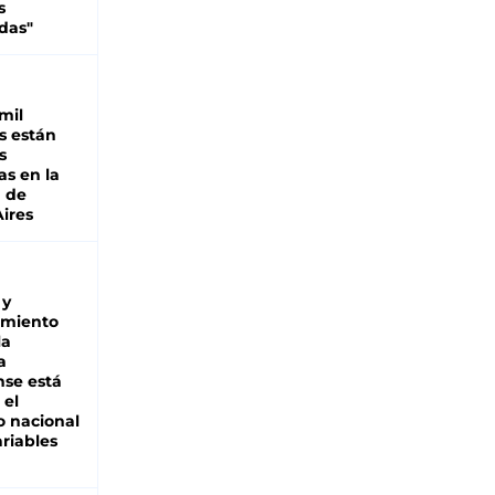
s
das"
mil
s están
s
as en la
a de
ires
 y
miento
la
a
se está
 el
 nacional
riables