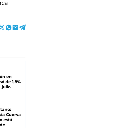
aca
ión en
ó de 1,8%
 julio
tano:
cía Cuerva
o está
 de