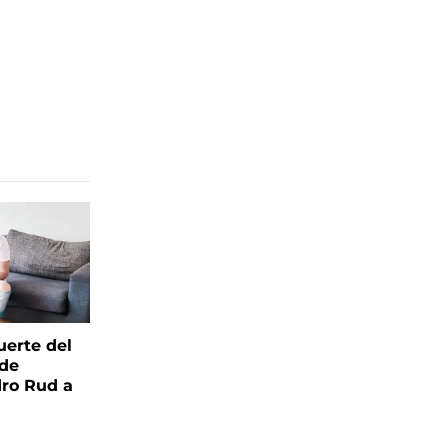
uerte del
 de
ro Rud a