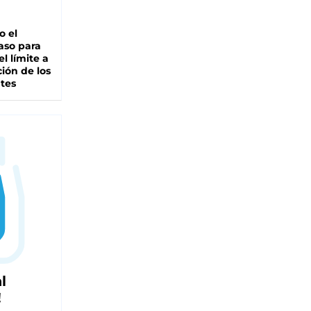
io el
aso para
el límite a
ción de los
tes
l
!