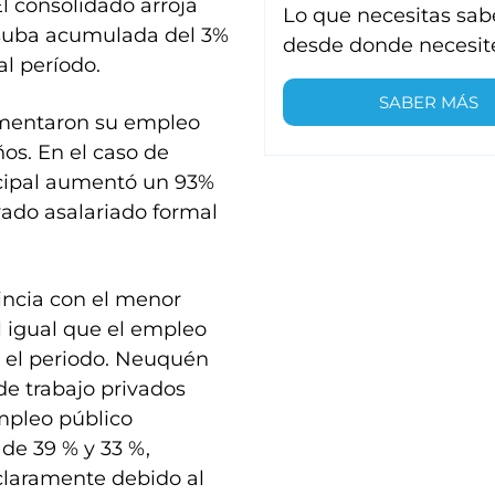
El consolidado arroja
Lo que necesitas sab
 suba acumulada del 3%
desde donde necesit
al período.
SABER MÁS
rementaron su empleo
os. En el caso de
icipal aumentó un 93%
vado asalariado formal
incia con el menor
l igual que el empleo
 el periodo. Neuquén
 de trabajo privados
mpleo público
 de 39 % y 33 %,
claramente debido al