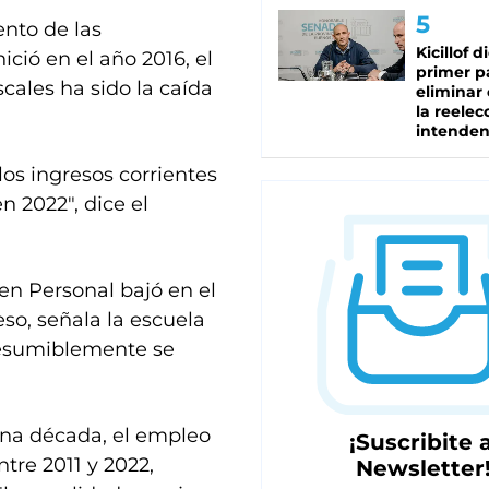
nto de las
Kicillof d
ició en el año 2016, el
primer p
scales ha sido la caída
eliminar 
la reelec
intenden
los ingresos corrientes
n 2022″, dice el
en Personal bajó en el
eso, señala la escuela
resumiblemente se
una década, el empleo
¡Suscribite a
tre 2011 y 2022,
Newsletter