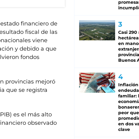
promesa
incumpli
 estado financiero de
esultado fiscal de las
Casi 290 
hectárea
ubnacionales viene
en mano
ación y debido a que
extranjer
provinci
lvieron fondos
Buenos A
 en provincias mejoró
Inflación
a que se registra
endeuda
familiar: 
economí
bonaeren
peor que
PIB) es el más alto
promedio
 financiero observado
en dos va
clave