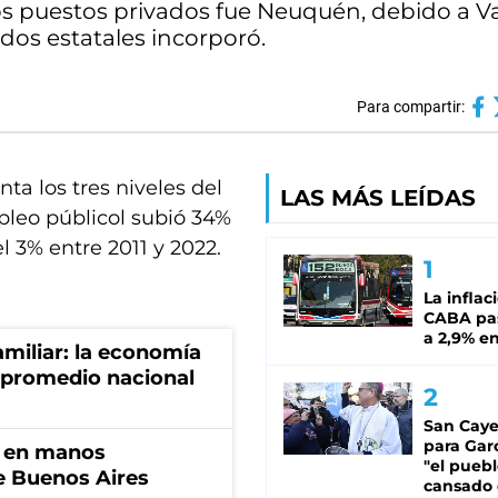
los puestos privados fue Neuquén, debido a V
os estatales incorporó.
Para compartir:
ta los tres niveles del
LAS MÁS LEÍDAS
pleo públicol subió 34%
l 3% entre 2011 y 2022.
La inflac
CABA pas
a 2,9% en
miliar: la economía
 promedio nacional
San Caye
para Gar
n en manos
"el puebl
de Buenos Aires
cansado