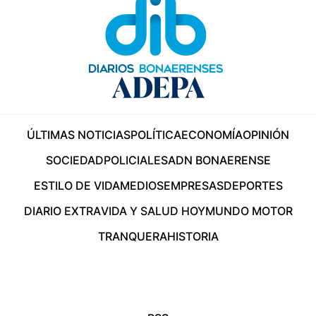
ÚLTIMAS NOTICIAS
POLÍTICA
ECONOMÍA
OPINIÓN
SOCIEDAD
POLICIALES
ADN BONAERENSE
ESTILO DE VIDA
MEDIOS
EMPRESAS
DEPORTES
DIARIO EXTRA
VIDA Y SALUD HOY
MUNDO MOTOR
TRANQUERA
HISTORIA