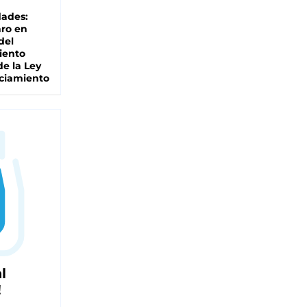
dades:
ro en
del
iento
de la Ley
ciamiento
l
!