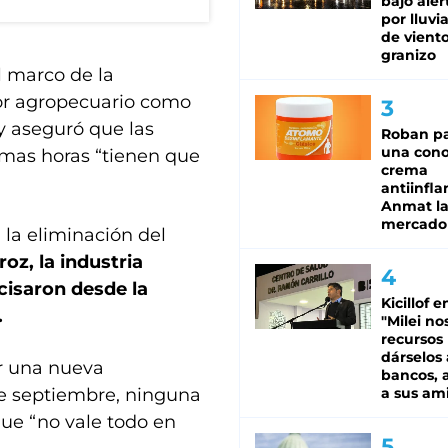
bajo aler
por lluvi
de viento
granizo
l marco de la
ctor agropecuario como
y aseguró que las
Roban pa
una cono
imas horas “tienen que
crema
antiinfla
Anmat la 
mercado
la eliminación del
roz, la industria
ecisaron desde la
Kicillof e
.
"Milei no
recursos
dárselos 
r una nueva
bancos, a
 de septiembre, ninguna
a sus am
ue “no vale todo en