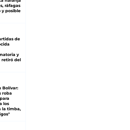
ta naranja
as, ráfagas
 y posible
rtidas de
cida
matoria y
retiró del
n Bolívar:
s roba
 para
a los
 la timba,
igos"