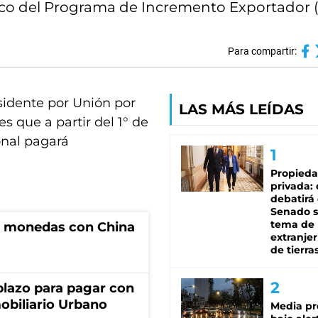
rco del Programa de Incremento Exportador (
Para compartir:
sidente por Unión por
LAS MÁS LEÍDAS
s que a partir del 1° de
nal pagará
Propied
privada:
debatirá 
Senado s
tema de 
e monedas con China
extranjer
de tierra
lazo para pagar con
obiliario Urbano
Media pr