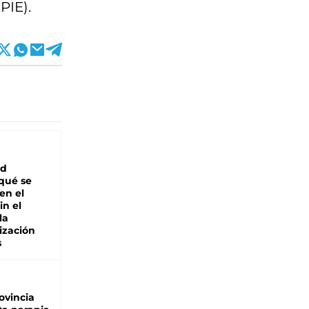
PIE).
ad
 qué se
en el
in el
la
ización
s
ovincia