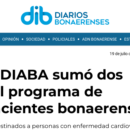
OPINIÓN
SOCIEDAD
POLICIALES
ADN BONAERENSE
ES
19 de julio
RODIABA sumó dos
l programa de
acientes bonaeren
 destinados a personas con enfermedad cardio