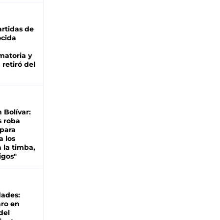
rtidas de
cida
matoria y
retiró del
n Bolívar:
s roba
 para
a los
 la timba,
igos"
dades:
ro en
del