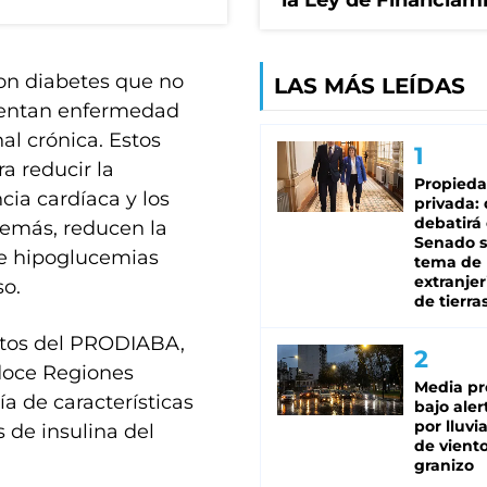
la Ley de Financiam
on diabetes que no
LAS MÁS LEÍDAS
esentan enfermedad
al crónica. Estos
 reducir la
Propied
cia cardíaca y los
privada:
debatirá 
demás, reducen la
Senado s
de hipoglucemias
tema de 
extranjer
so.
de tierra
ntos del PRODIABA,
 doce Regiones
Media pr
ía de características
bajo aler
por lluvi
s de insulina del
de viento
granizo