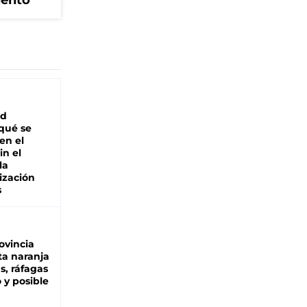
iento
ad
 qué se
en el
in el
la
ización
s
ovincia
ta naranja
as, ráfagas
 y posible