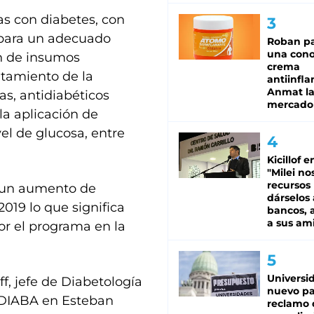
as con diabetes, con
s para un adecuado
Roban pa
una cono
ón de insumos
crema
atamiento de la
antiinfla
Anmat la 
as, antidiabéticos
mercado
la aplicación de
vel de glucosa, entre
Kicillof e
"Milei no
recursos
ó un aumento de
dárselos 
019 lo que significa
bancos, a
a sus am
r el programa en la
Universi
ff, jefe de Diabetología
nuevo pa
ODIABA en Esteban
reclamo 