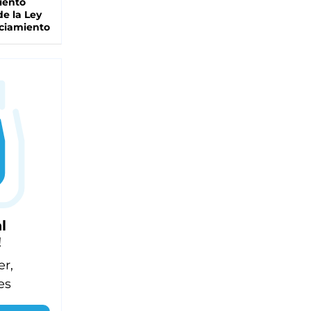
iento
de la Ley
ciamiento
l
!
er,
es