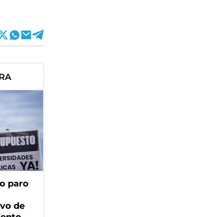
ORA
o paro
ivo de