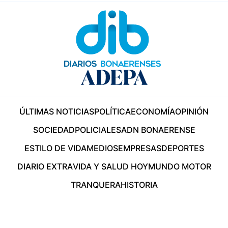
ÚLTIMAS NOTICIAS
POLÍTICA
ECONOMÍA
OPINIÓN
SOCIEDAD
POLICIALES
ADN BONAERENSE
ESTILO DE VIDA
MEDIOS
EMPRESAS
DEPORTES
DIARIO EXTRA
VIDA Y SALUD HOY
MUNDO MOTOR
TRANQUERA
HISTORIA