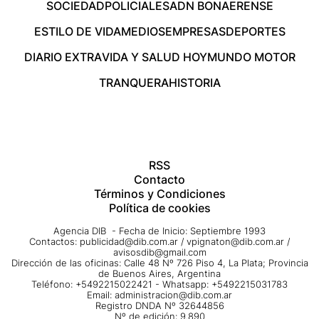
SOCIEDAD
POLICIALES
ADN BONAERENSE
ESTILO DE VIDA
MEDIOS
EMPRESAS
DEPORTES
DIARIO EXTRA
VIDA Y SALUD HOY
MUNDO MOTOR
TRANQUERA
HISTORIA
RSS
Contacto
Términos y Condiciones
Política de cookies
Agencia DIB - Fecha de Inicio: Septiembre 1993
Contactos:
publicidad@dib.com.ar
/
vpignaton@dib.com.ar
/
avisosdib@gmail.com
Dirección de las oficinas: Calle 48 Nº 726 Piso 4, La Plata; Provincia
de Buenos Aires, Argentina
Teléfono: +5492215022421 - Whatsapp: +5492215031783
Email:
administracion@dib.com.ar
Registro DNDA Nº 32644856
Nº de edición: 9.890