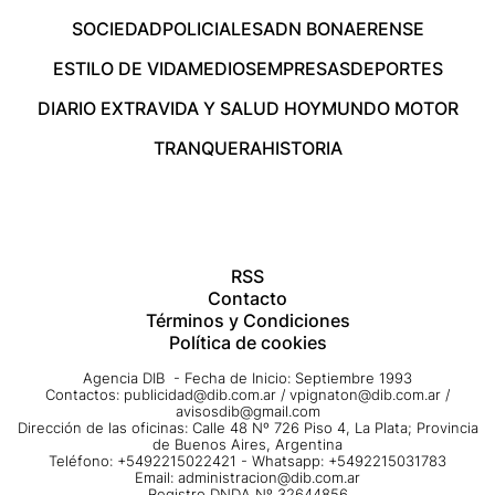
SOCIEDAD
POLICIALES
ADN BONAERENSE
ESTILO DE VIDA
MEDIOS
EMPRESAS
DEPORTES
DIARIO EXTRA
VIDA Y SALUD HOY
MUNDO MOTOR
TRANQUERA
HISTORIA
RSS
Contacto
Términos y Condiciones
Política de cookies
Agencia DIB - Fecha de Inicio: Septiembre 1993
Contactos:
publicidad@dib.com.ar
/
vpignaton@dib.com.ar
/
avisosdib@gmail.com
Dirección de las oficinas: Calle 48 Nº 726 Piso 4, La Plata; Provincia
de Buenos Aires, Argentina
Teléfono: +5492215022421 - Whatsapp: +5492215031783
Email:
administracion@dib.com.ar
Registro DNDA Nº 32644856