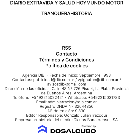
DIARIO EXTRA
VIDA Y SALUD HOY
MUNDO MOTOR
TRANQUERA
HISTORIA
RSS
Contacto
Términos y Condiciones
Política de cookies
Agencia DIB - Fecha de Inicio: Septiembre 1993
Contactos:
publicidad@dib.com.ar
/
vpignaton@dib.com.ar
/
avisosdib@gmail.com
Dirección de las oficinas: Calle 48 Nº 726 Piso 4, La Plata; Provincia
de Buenos Aires, Argentina
Teléfono: +5492215022421 - Whatsapp: +5492215031783
Email:
administracion@dib.com.ar
Registro DNDA Nº 32644856
Nº de edición: 9.890
Editor Responsable: Gonzalo Julián Irazoqui
Empresa propietaria del medio: Diarios Bonaerenses SA