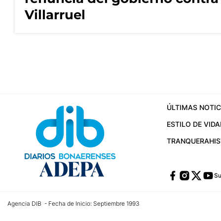
Villarruel
ÚLTIMAS NOTIC
ESTILO DE VIDA
TRANQUERA
HI
Su
Agencia DIB - Fecha de Inicio: Septiembre 1993
Contactos:
publicidad@dib.com.ar
/
vpignaton@dib.com.ar
/
avisosdib@gmail
Dirección de las oficinas: Calle 48 Nº 726 Piso 4, La Plata; Provincia de Buen