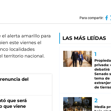
Para compartir:
e el alerta amarillo para
LAS MÁS LEÍDAS
ien este viernes el
inco localidades
 territorio nacional.
Propied
privada:
debatirá 
Senado s
tema de 
renuncia del
extranjer
de tierra
ntó que será
o que viene
Media pr