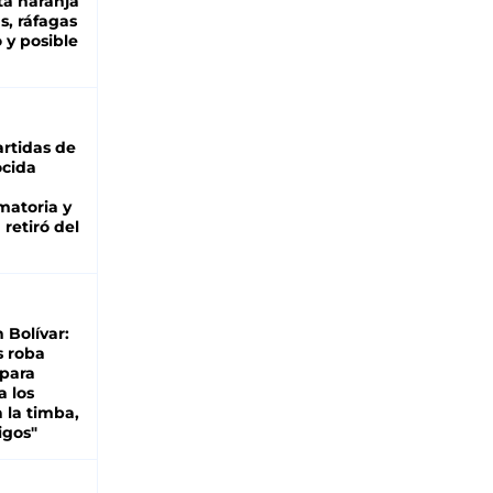
ta naranja
as, ráfagas
 y posible
rtidas de
cida
matoria y
retiró del
n Bolívar:
s roba
 para
a los
 la timba,
igos"