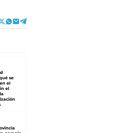
ad
 qué se
en el
in el
la
ización
s
ovincia