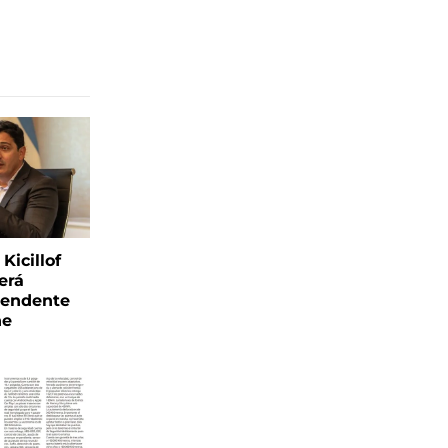
Kicillof
erá
tendente
ne