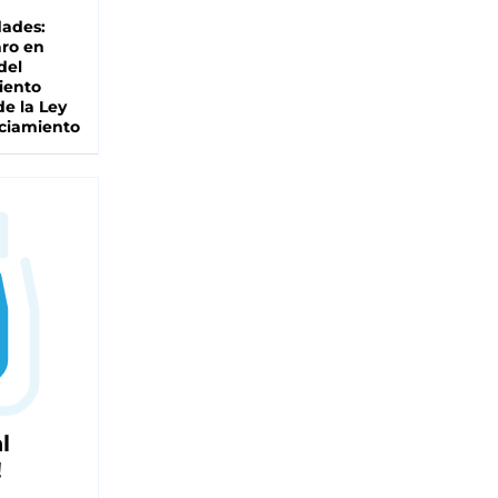
dades:
ro en
del
iento
de la Ley
ciamiento
l
!