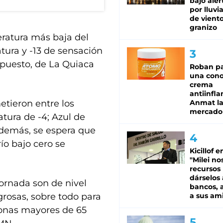
bajo aler
por lluvi
de viento
granizo
eratura más baja del
tura y -13 de sensación
opuesto, de La Quiaca
Roban pa
una cono
crema
antiinfla
etieron entre los
Anmat la 
mercado
tura de -4; Azul de
. Además, se espera que
ío bajo cero se
Kicillof e
"Milei no
recursos
dárselos 
ornada son de nivel
bancos, a
grosas, sobre todo para
a sus am
sonas mayores de 65