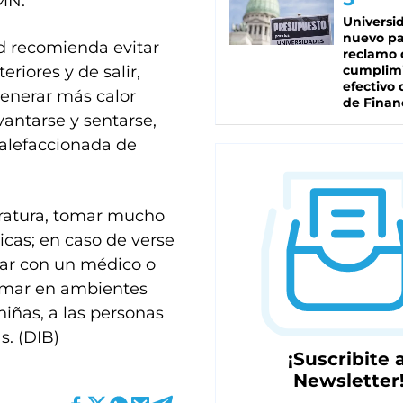
SMN.
Universi
nuevo pa
ud recomienda evitar
reclamo 
riores y de salir,
cumplim
efectivo 
generar más calor
de Finan
antarse y sentarse,
alefaccionada de
ratura, tomar mucho
icas; en caso de verse
ltar con un médico o
fumar en ambientes
niñas, a las personas
. (DIB)
¡Suscribite a
Newsletter