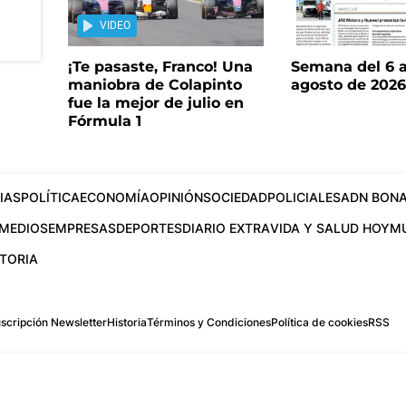
VIDEO
¡Te pasaste, Franco! Una
Semana del 6 a
maniobra de Colapinto
agosto de 202
fue la mejor de julio en
Fórmula 1
IAS
POLÍTICA
ECONOMÍA
OPINIÓN
SOCIEDAD
POLICIALES
ADN BONA
MEDIOS
EMPRESAS
DEPORTES
DIARIO EXTRA
VIDA Y SALUD HOY
M
STORIA
scripción Newsletter
Historia
Términos y Condiciones
Política de cookies
RSS
.com
os Aires, Argentina