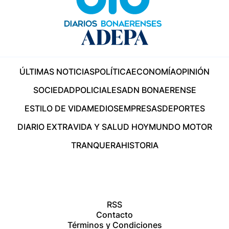
ÚLTIMAS NOTICIAS
POLÍTICA
ECONOMÍA
OPINIÓN
SOCIEDAD
POLICIALES
ADN BONAERENSE
ESTILO DE VIDA
MEDIOS
EMPRESAS
DEPORTES
DIARIO EXTRA
VIDA Y SALUD HOY
MUNDO MOTOR
TRANQUERA
HISTORIA
RSS
Contacto
Términos y Condiciones