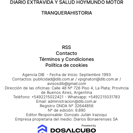
DIARIO EXTRA
VIDA Y SALUD HOY
MUNDO MOTOR
TRANQUERA
HISTORIA
RSS
Contacto
Términos y Condiciones
Política de cookies
Agencia DIB - Fecha de Inicio: Septiembre 1993
Contactos:
publicidad@dib.com.ar
/
vpignaton@dib.com.ar
/
avisosdib@gmail.com
Dirección de las oficinas: Calle 48 Nº 726 Piso 4, La Plata; Provincia
de Buenos Aires, Argentina
Teléfono: +5492215022421 - Whatsapp: +5492215031783
Email:
administracion@dib.com.ar
Registro DNDA Nº 32644856
Nº de edición: 9.890
Editor Responsable: Gonzalo Julián Irazoqui
Empresa propietaria del medio: Diarios Bonaerenses SA