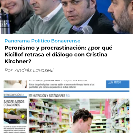
Panorama Político Bonaerense
Peronismo y procrastinación: ¿por qué
Kicillof retrasa el diálogo con Cristina
Kirchner?
Por
Andrés Lavaselli