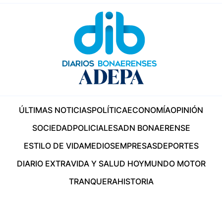
ÚLTIMAS NOTICIAS
POLÍTICA
ECONOMÍA
OPINIÓN
SOCIEDAD
POLICIALES
ADN BONAERENSE
ESTILO DE VIDA
MEDIOS
EMPRESAS
DEPORTES
DIARIO EXTRA
VIDA Y SALUD HOY
MUNDO MOTOR
TRANQUERA
HISTORIA