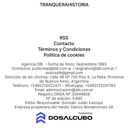
TRANQUERA
HISTORIA
RSS
Contacto
Términos y Condiciones
Política de cookies
Agencia DIB - Fecha de Inicio: Septiembre 1993
Contactos:
publicidad@dib.com.ar
/
vpignaton@dib.com.ar
/
avisosdib@gmail.com
Dirección de las oficinas: Calle 48 Nº 726 Piso 4, La Plata; Provincia
de Buenos Aires, Argentina
Teléfono: +5492215022421 - Whatsapp: +5492215031783
Email:
administracion@dib.com.ar
Registro DNDA Nº 32644856
Nº de edición: 9.890
Editor Responsable: Gonzalo Julián Irazoqui
Empresa propietaria del medio: Diarios Bonaerenses SA