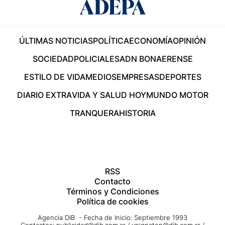
ÚLTIMAS NOTICIAS
POLÍTICA
ECONOMÍA
OPINIÓN
SOCIEDAD
POLICIALES
ADN BONAERENSE
ESTILO DE VIDA
MEDIOS
EMPRESAS
DEPORTES
DIARIO EXTRA
VIDA Y SALUD HOY
MUNDO MOTOR
TRANQUERA
HISTORIA
RSS
Contacto
Términos y Condiciones
Política de cookies
Agencia DIB - Fecha de Inicio: Septiembre 1993