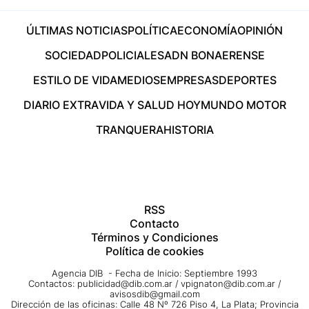
ÚLTIMAS NOTICIAS
POLÍTICA
ECONOMÍA
OPINIÓN
SOCIEDAD
POLICIALES
ADN BONAERENSE
ESTILO DE VIDA
MEDIOS
EMPRESAS
DEPORTES
DIARIO EXTRA
VIDA Y SALUD HOY
MUNDO MOTOR
TRANQUERA
HISTORIA
RSS
Contacto
Términos y Condiciones
Política de cookies
Agencia DIB - Fecha de Inicio: Septiembre 1993
Contactos:
publicidad@dib.com.ar
/
vpignaton@dib.com.ar
/
avisosdib@gmail.com
Dirección de las oficinas: Calle 48 Nº 726 Piso 4, La Plata; Provincia