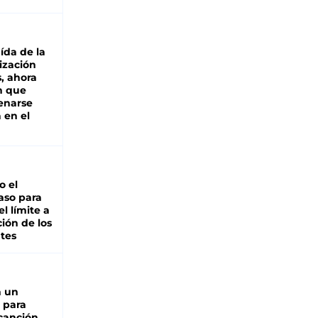
aída de la
ización
s, ahora
n que
renarse
 en el
io el
aso para
el límite a
ción de los
tes
n un
 para
 canción