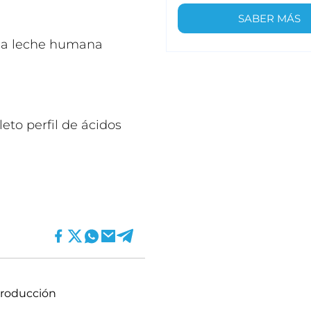
SABER MÁS
la leche humana
eto perfil de ácidos
roducción