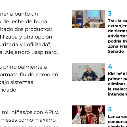
poner a punto un
Tras la c
o de leche de burra
extranjer
tado dos productos:
de tierra
advierte
filizada y otra opción
podría f
izada y liofilizada”,
Zona Fría
Senado
va, Alejandro Lespinard.
do principalmente a
Kicillof d
 formato fluido como en
primer p
bajo sistemas
eliminar 
la reelec
alidado
intenden
 mil niñas/os con APLV.
Lanzaro
 18 meses como máximo,
concurso
elegir la