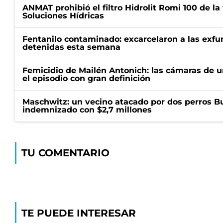
ANMAT prohibió el filtro Hidrolit Romi 100 de l
Soluciones Hídricas
Fentanilo contaminado: excarcelaron a las exf
detenidas esta semana
Femicidio de Mailén Antonich: las cámaras de u
el episodio con gran definición
Maschwitz: un vecino atacado por dos perros Bul
indemnizado con $2,7 millones
TU COMENTARIO
TE PUEDE INTERESAR