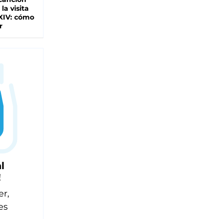
 la visita
XIV: cómo
r
l
!
er,
es