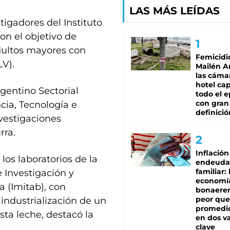
LAS MÁS LEÍDAS
tigadores del Instituto
on el objetivo de
adultos mayores con
Femicidi
LV).
Mailén A
las cáma
hotel ca
rgentino Sectorial
todo el e
con gran
cia, Tecnología e
definició
vestigaciones
rra.
Inflación
os laboratorios de la
endeuda
familiar: 
e Investigación y
economí
a (Imitab), con
bonaeren
peor que
 industrialización de un
promedio
sta leche, destacó la
en dos va
clave