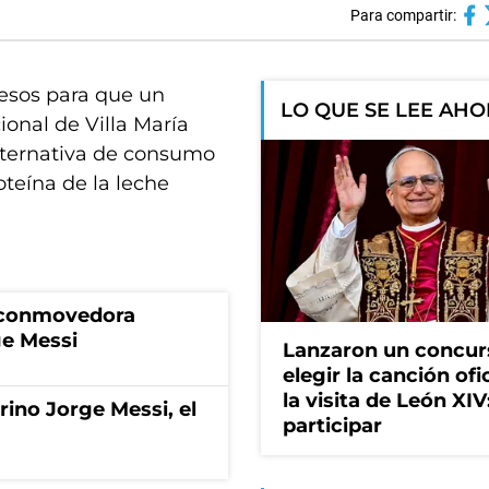
Para compartir:
pesos para que un
LO QUE SE LEE AH
ional de Villa María
lternativa de consumo
oteína de la leche
a conmovedora
ge Messi
Lanzaron un concur
elegir la canción ofi
la visita de León XI
rino Jorge Messi, el
participar