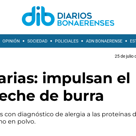
OPINIÓN
SOCIEDAD
POLICIALES
ADN BONAERENSE
ES
25 de julio
arias: impulsan el
leche de burra
es con diagnóstico de alergia a las proteínas d
mo en polvo.