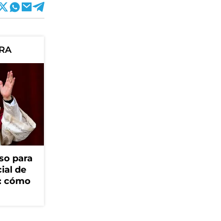
ORA
so para
cial de
V: cómo