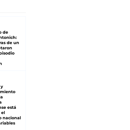
o de
ntonich:
ras de un
ptaron
pisodio
n
 y
miento
la
a
se está
 el
 nacional
riables